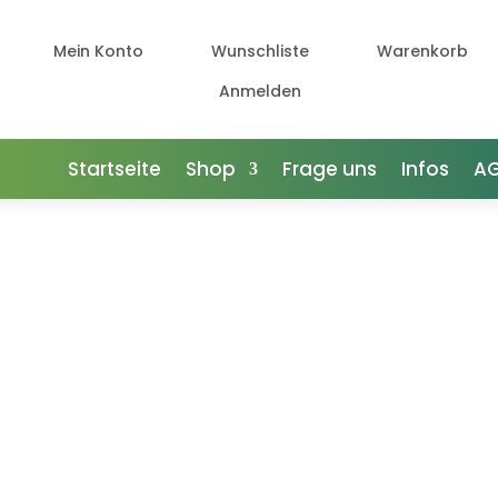

Mein Konto

Wunschliste

Warenkorb

Anmelden
Startseite
Shop
Frage uns
Infos
A