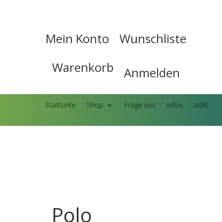
Mein Konto
Wunschliste


Warenkorb

Anmelden

Startseite
Shop
Frage uns
Infos
AGB
Polo